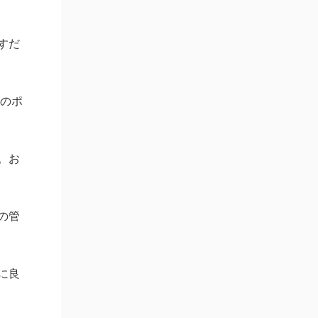
すだ
くのポ
。お
の管
に良