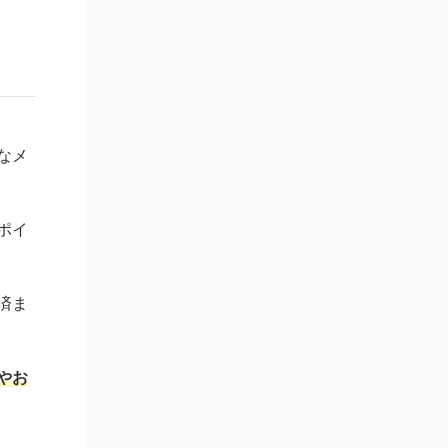
なメ
ポイ
済ま
やお